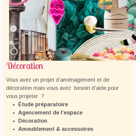
En savoir +
En savoir +
En savoir +
En savoir +
En savoir +
En savoir +
En savoir +
En savoir +
En savoir +
Décoration
Vous avez un projet d’aménagement et de
décoration mais vous avez besoin d’aide pour
vous projeter ?
Étude préparatoire
Agencement de l’espace
Décoration
Ameublement & accessoires