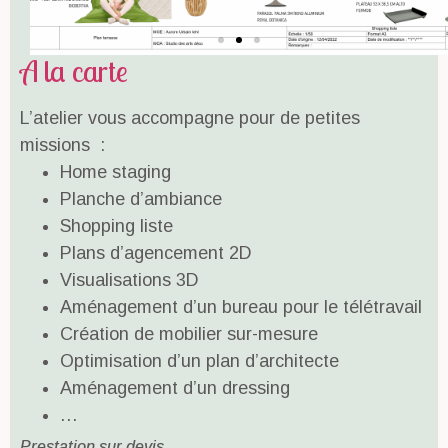
En savoir +
En savoir +
En savoir +
En savoir +
En savoir +
En savoir +
En savoir +
En savoir +
En savoir +
A la carte
L’atelier vous accompagne pour de petites
missions :
Home staging
Planche d’ambiance
Shopping liste
Plans d’agencement 2D
Visualisations 3D
Aménagement d’un bureau pour le télétravail
Création de mobilier sur-mesure
Optimisation d’un plan d’architecte
Aménagement d’un dressing
…
Prestation sur devis.