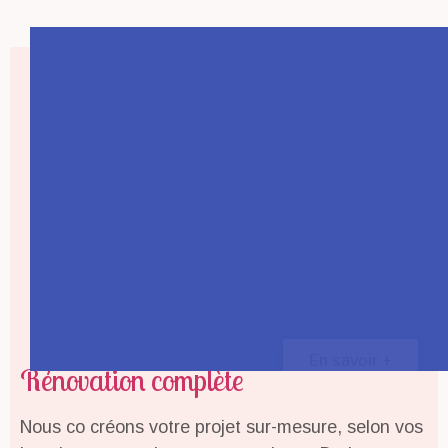
En savoir +
En savoir +
En savoir +
En savoir +
En savoir +
En savoir +
En savoir +
En savoir +
En savoir +
Rénovation complète
Nous co créons votre projet sur-mesure, selon vos